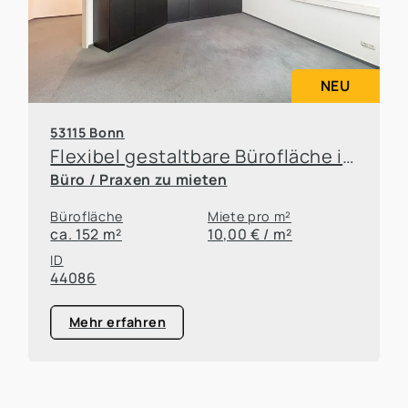
NEU
53115 Bonn
Flexibel gestaltbare Bürofläche in Top-Lage von Bonn-Poppelsdorf
Büro / Praxen zu mieten
Bürofläche
Miete pro m²
ca. 152 m²
10,00 € / m²
ID
44086
Mehr erfahren