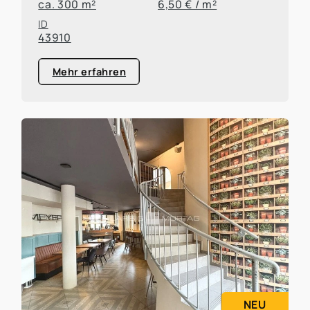
ca. 300 m²
6,50 € / m²
ID
43910
Mehr erfahren
NEU