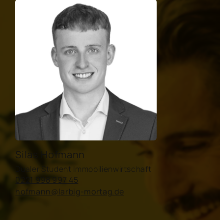
Silas Hofmann
Dualer Student Immobilienwirtschaft
0221 998 997 45
hofmann@larbig-mortag.de