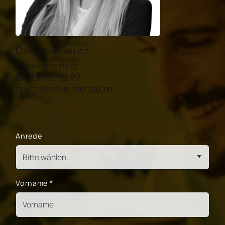
Caroline Deutz
Bürovermietung
0221 998 997 92
deutz@larbig-mortag.de
Anrede
Vorname
*