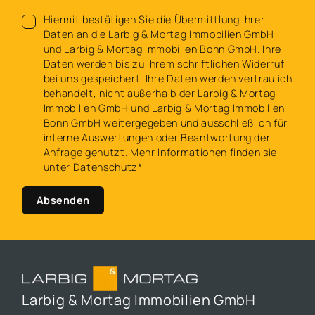
Hiermit bestätigen Sie die Übermittlung Ihrer
Daten an die Larbig & Mortag Immobilien GmbH
und Larbig & Mortag Immobilien Bonn GmbH. Ihre
Daten werden bis zu Ihrem schriftlichen Widerruf
bei uns gespeichert. Ihre Daten werden vertraulich
behandelt, nicht außerhalb der Larbig & Mortag
Immobilien GmbH und Larbig & Mortag Immobilien
Bonn GmbH weitergegeben und ausschließlich für
interne Auswertungen oder Beantwortung der
Anfrage genutzt. Mehr Informationen finden sie
unter
Datenschutz
*
Absenden
Larbig & Mortag Immobilien GmbH