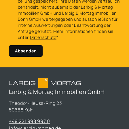
bei uns gespeichert. Ihre Daten werden vertraulich
behandelt, nicht außerhalb der Larbig & Mortag
Immobilien GmbH und Larbig & Mortag Immobilien
Bonn GmbH weitergegeben und ausschließlich für
interne Auswertungen oder Beantwortung der
Anfrage genutzt. Mehr Informationen finden sie
unter
Datenschutz
*
Absenden
Larbig & Mortag Immobilien GmbH
Theodor-Heuss-Ring 23
50668 Köln
+49 221 998 997 0
info@larbig-mortag.de