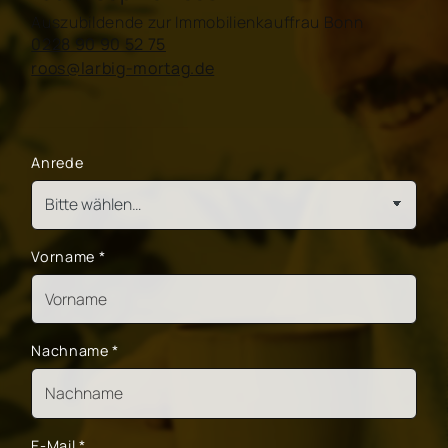
Auszubildende zur Immobilienkauffrau Bonn
0228 90 90 52 75
roos@larbig-mortag.de
Anrede
Vorname
*
Nachname
*
E-Mail
*