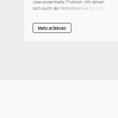
zwei essentielle Themen, mit denen
sich auch der Immobiliensektor seit
längerem intensiv beschäftigt. Und das
nicht ohne Grund: Laut
Umweltprogramm der Vereinten
Mehr erfahren
Nationen (UNEP) ist die Bau- und
Immobilienbranche für rund ein Drittel
der weltweiten CO²-Emissionen
verantwortlich. Eine große
Prozentzahl, die zum Handeln
auffordert und die Dringlichkeit für
eine ökologische Transformation sehr
deutlich macht.