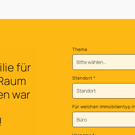
Thema
ie für
 Raum
Standort
*
en war
Für welchen Immobilientyp in
!