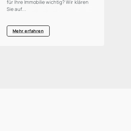
für Ihre Immobilie wichtig? Wir klären
Heu
Sie auf...
Bür
sch
zu 
Mehr erfahren