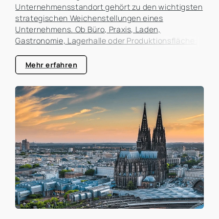
Unternehmensstandort gehört zu den wichtigsten
strategischen Weichenstellungen eines
Unternehmens. Ob Büro, Praxis, Laden,
Gastronomie, Lagerhalle oder Produktionsfläche:
Der Standort beeinflusst nicht nur die laufenden
Kosten, sondern auch die Erreichbarkeit für
Mehr erfahren
Kunden, die Attraktivität als Arbeitgeber und die
zukünftigen Entwicklungsmöglichkeiten des
Unternehmens. In der Praxis erleben wir häufig,
dass Unternehmen zu lange an einem Standort
festhalten, obwohl sich die Rahmenbedingungen
längst verändert haben. Gleichzeitig werden
Umzüge manchmal überstürzt geplant, ohne die
tatsächlichen Auswirkungen ausreichend zu
analysieren.