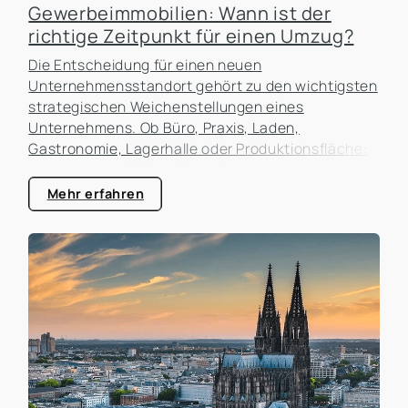
Gewerbeimmobilien: Wann ist der
richtige Zeitpunkt für einen Umzug?
Die Entscheidung für einen neuen
Unternehmensstandort gehört zu den wichtigsten
strategischen Weichenstellungen eines
Unternehmens. Ob Büro, Praxis, Laden,
Gastronomie, Lagerhalle oder Produktionsfläche:
Der Standort beeinflusst nicht nur die laufenden
Kosten, sondern auch die Erreichbarkeit für
Mehr erfahren
Kunden, die Attraktivität als Arbeitgeber und die
zukünftigen Entwicklungsmöglichkeiten des
Unternehmens. In der Praxis erleben wir häufig,
dass Unternehmen zu lange an einem Standort
festhalten, obwohl sich die Rahmenbedingungen
längst verändert haben. Gleichzeitig werden
Umzüge manchmal überstürzt geplant, ohne die
tatsächlichen Auswirkungen ausreichend zu
analysieren.