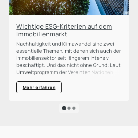
Wichtige ESG-Kriterien auf dem
Immobilienmarkt
Nachhaltigkeit und Klimawandel sind zwei
essentielle Themen, mit denen sich auch der
Immobiliensektor seit längerem intensiv
beschäftigt. Und das nicht ohne Grund: Laut
Umweltprogramm der Vereinten Nationen
(UNEP) ist die Bau- und Immobilienbranche
für rund ein Drittel der weltweiten CO²-
Mehr erfahren
Emissionen verantwortlich. Eine große
Prozentzahl, die zum Handeln auffordert und
die Dringlichkeit für eine ökologische
Transformation sehr deutlich macht.