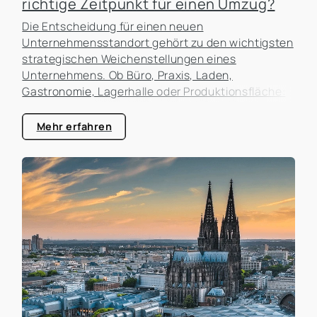
richtige Zeitpunkt für einen Umzug?
Die Entscheidung für einen neuen
Unternehmensstandort gehört zu den wichtigsten
strategischen Weichenstellungen eines
Unternehmens. Ob Büro, Praxis, Laden,
Gastronomie, Lagerhalle oder Produktionsfläche:
Der Standort beeinflusst nicht nur die laufenden
Kosten, sondern auch die Erreichbarkeit für
Mehr erfahren
Kunden, die Attraktivität als Arbeitgeber und die
zukünftigen Entwicklungsmöglichkeiten des
Unternehmens. In der Praxis erleben wir häufig,
dass Unternehmen zu lange an einem Standort
festhalten, obwohl sich die Rahmenbedingungen
längst verändert haben. Gleichzeitig werden
Umzüge manchmal überstürzt geplant, ohne die
tatsächlichen Auswirkungen ausreichend zu
analysieren.