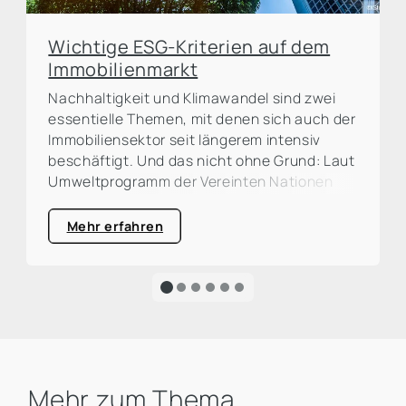
Wichtige ESG-Kriterien auf dem
Immobilienmarkt
Nachhaltigkeit und Klimawandel sind zwei
essentielle Themen, mit denen sich auch der
Immobiliensektor seit längerem intensiv
beschäftigt. Und das nicht ohne Grund: Laut
Umweltprogramm der Vereinten Nationen
(UNEP) ist die Bau- und Immobilienbranche
für rund ein Drittel der weltweiten CO²-
Mehr erfahren
Emissionen verantwortlich. Eine große
Prozentzahl, die zum Handeln auffordert und
die Dringlichkeit für eine ökologische
Transformation sehr deutlich macht.
Mehr zum Thema