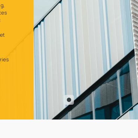
ag,
ces
«
et
ries