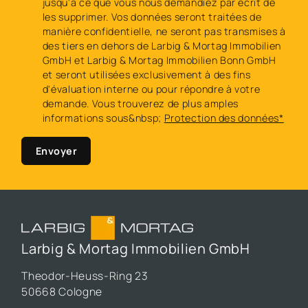
jusqu'à ce que vous nous demandiez par écrit de
les supprimer. Vos données seront traitées de
manière confidentielle, ne seront pas transmises à
des tiers en dehors de Larbig & Mortag Immobilien
GmbH et Larbig & Mortag Immobilien Bonn GmbH
et seront utilisées exclusivement à des fins
d'évaluation interne ou pour répondre à votre
demande. Vous trouverez de plus amples
informations sous&nbsp;
Protection des données*
Envoyer
Larbig & Mortag Immobilien GmbH
Theodor-Heuss-Ring 23
50668 Cologne