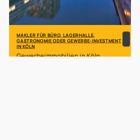
MAKLER FÜR BÜRO, LAGERHALLE,
GASTRONOMIE ODER GEWERBE-INVESTMENT
IN KÖLN
Gewerbeimmobilien in Köln
Köln, die lebhafte Metropole am Rhein, ist
nicht nur für ihren weltberühmten Dom und
ihre bunte Kultur bekannt, sondern
beheimatet auch einen äußerst vielfältigen
und florierenden Gewerbeimmobilienmarkt.
Mehr erfahren