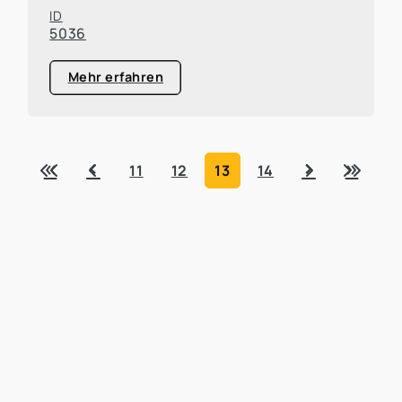
ID
5036
Mehr erfahren
«
‹
›
»
11
12
13
14