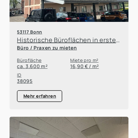
53117 Bonn
Historische Büroflächen in erster Rheinlage! Renovierung nach Mieterwunsch
Büro / Praxen zu mieten
Bürofläche
Miete pro m²
ca. 3.600 m²
16,90 € / m²
ID
38095
Mehr erfahren