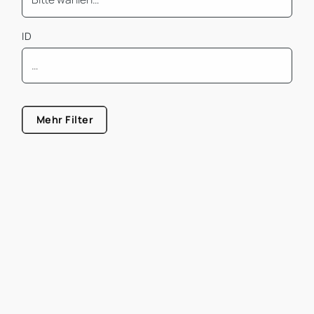
ID
Mindest Bürofläche
Mehr Filter
Größe von
Größe bis
Mietpreis pro m² von