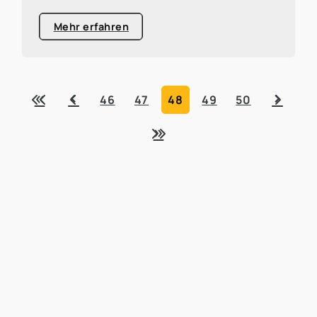
Mehr erfahren
«
‹
›
46
47
48
49
50
»