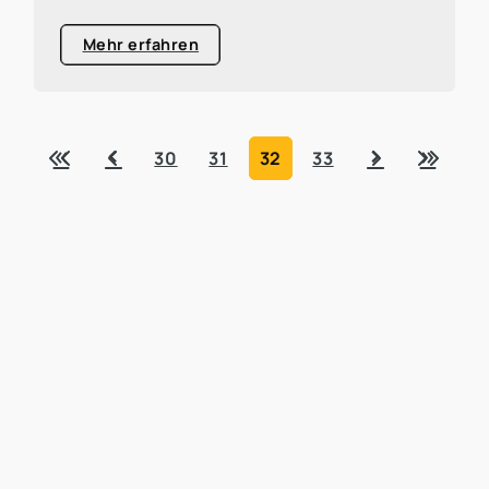
Mehr erfahren
«
‹
›
»
30
31
32
33