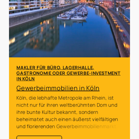
MAKLER FÜR BÜRO, LAGERHALLE,
GASTRONOMIE ODER GEWERBE-INVESTMENT
IN KÖLN
Gewerbeimmobilien in Köln
Köln, die lebhafte Metropole am Rhein, ist
nicht nur für ihren weltberühmten Dom und
ihre bunte Kultur bekannt, sondern
beheimatet auch einen äußerst vielfältigen
und florierenden Gewerbeimmobilienmarkt.