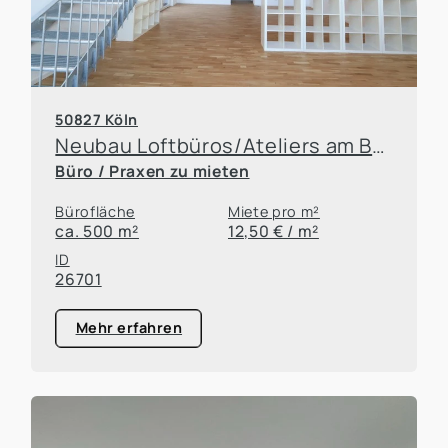
50827 Köln
Neubau Loftbüros/Ateliers am Butzweiler Hof
Büro / Praxen zu mieten
Bürofläche
Miete pro m²
ca. 500 m²
12,50 € / m²
ID
26701
Mehr erfahren