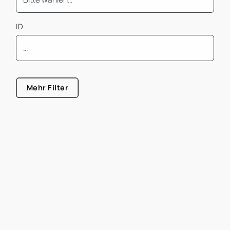
ID
Mindest Bürofläche
Mehr Filter
Größe von
Größe bis
Mietpreis pro m² von