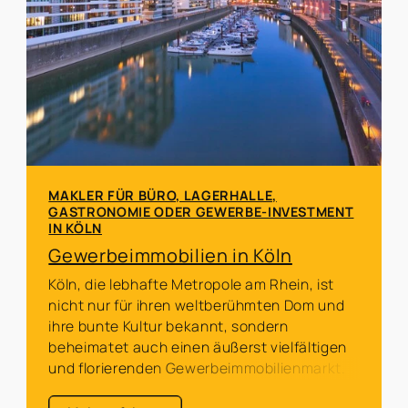
MAKLER FÜR BÜRO, LAGERHALLE,
GASTRONOMIE ODER GEWERBE-INVESTMENT
IN KÖLN
Gewerbeimmobilien in Köln
Köln, die lebhafte Metropole am Rhein, ist
nicht nur für ihren weltberühmten Dom und
ihre bunte Kultur bekannt, sondern
beheimatet auch einen äußerst vielfältigen
und florierenden Gewerbeimmobilienmarkt.