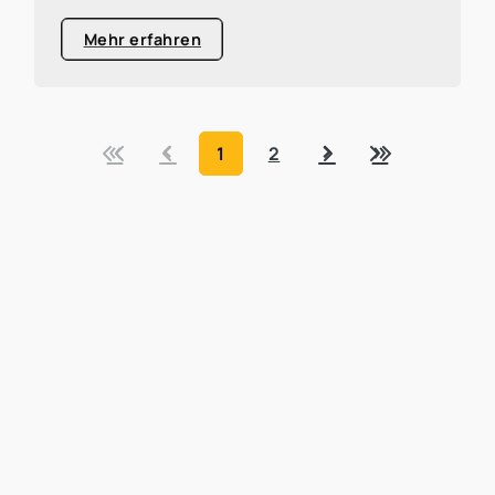
Mehr erfahren
«
‹
›
»
1
2