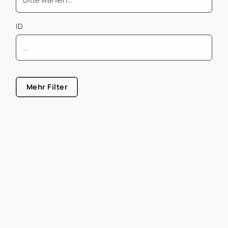
ID
Mindest Bürofläche
Mehr Filter
Größe von
Größe bis
Mietpreis pro m² von