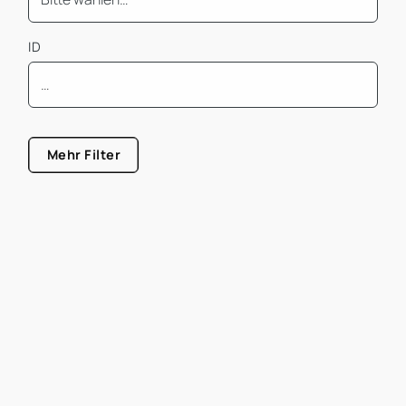
ID
Mindest Bürofläche
Mehr Filter
Größe von
Größe bis
Mietpreis pro m² von