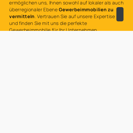
ermöglichen uns, Ihnen sowohl auf lokaler als auch
überregionaler Ebene
Gewerbeimmobilien zu
vermitteln
. Vertrauen Sie auf unsere Expertise
und finden Sie mit uns die perfekte
Gewerbeimmobilie für Ihr Unternehmen.
Büro, Lager, Gastronomiefläche oder
Praxisraum im Großraum Köln gesucht?
Neueste Gewerbeimmobilien im Großraum
Köln, Bonn und Leverkusen.
Sie sind auf der Suche nach einem
Büro
, einem
Lager
, einer
Gastronomiefläche
oder einem
Praxisraum
im
Großraum Köln
? Larbig & Mortag
präsentiert Ihnen die neuesten
Gewerbeimmobilienangebote
in dieser Region.
Unsere umfangreiche Datenbank enthält
vielfältige Optionen, die perfekt zu Ihren
Anforderungen passen. Unsere Experten stehen
Ihnen zur Seite, um Ihre Suche effizient und
zielführend zu gestalten.