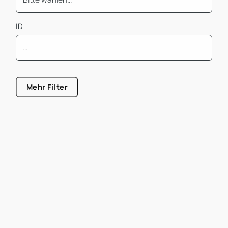
ID
Mindest Bürofläche
Mehr Filter
Größe von
Größe bis
Mietpreis pro m² von