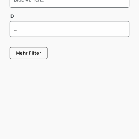
ID
Mindest Bürofläche
Mehr Filter
Größe von
Größe bis
Mietpreis pro m² von