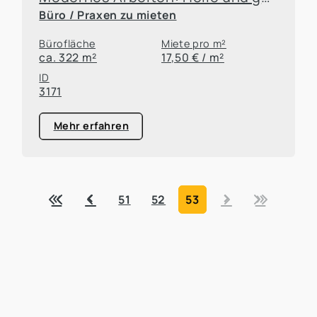
Büro / Praxen zu mieten
Bürofläche
Miete pro m²
ca. 322 m²
17,50 € / m²
ID
3171
Mehr erfahren
«
‹
›
»
51
52
53