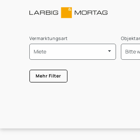
Vermarktungsart
Objekta
Mindest Bürofläche
Mehr Filter
Größe von
Größe b