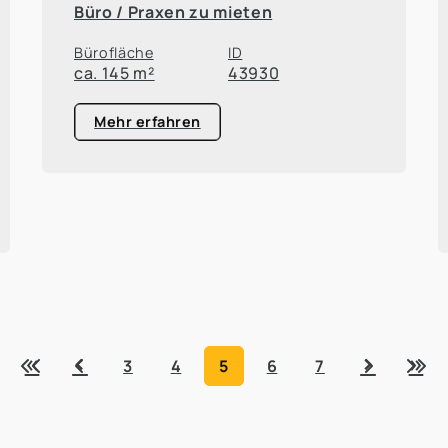
Büro / Praxen zu mieten
Bürofläche
ID
ca. 145 m²
43930
Mehr erfahren
«
‹
›
»
3
4
5
6
7