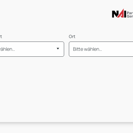
rt
Ort
is
Mietpreis pro m² von