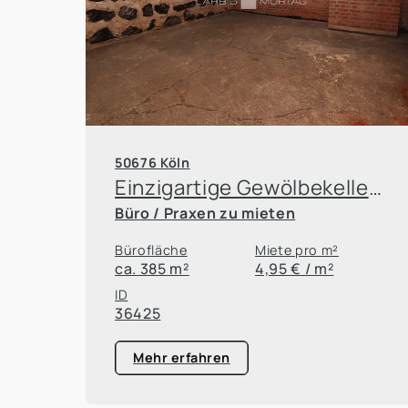
50676 Köln
Einzigartige Gewölbekeller-Fläche direkt am Heumarkt !
Büro / Praxen zu mieten
Bürofläche
Miete pro m²
ca. 385 m²
4,95 € / m²
ID
36425
Mehr erfahren