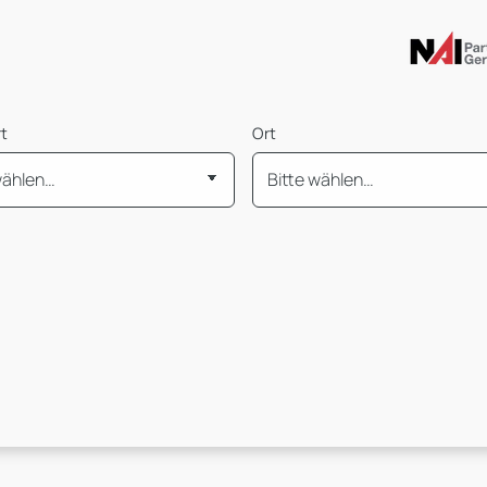
rt
Ort
is
Mietpreis pro m² von